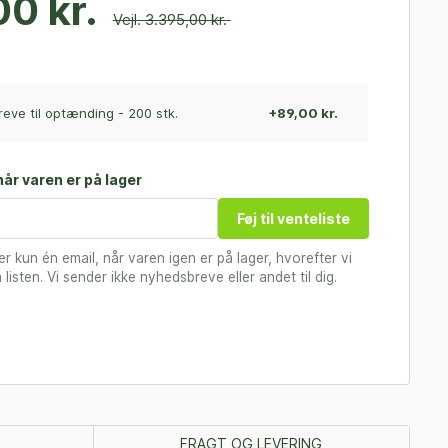
0 kr.
Vejl. 3.395,00 kr.
ve til optænding - 200 stk.
+89,00 kr.
år varen er på lager
Føj til venteliste
 kun én email, når varen igen er på lager, hvorefter vi
 listen. Vi sender ikke nyhedsbreve eller andet til dig.
FRAGT OG LEVERING