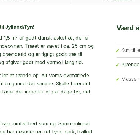
il Jylland/Fyn!
Værd a
d 1,8 m³ af godt dansk asketræ, der er
brændeovnen. Træet er savet i ca. 25 cm og
Kun til 
 brændetid og er rigtigt godt træ til
 afgiver godt med varme i lang tid.
Brænder
 let at tænde op. Alt vores ovntørrede
Masser 
til brug med det samme. Skulle brændet
u tager det indenfor et par dage før, det
e høje rumtæthed som eg. Sammenlignet
e har desuden en ret tynd bark, hvilket