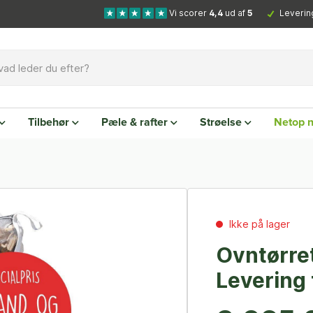
Vi scorer
4,4
ud af
5
Leverin
Tilbehør
Pæle & rafter
Strøelse
Netop 
Ikke på lager
Ovntørret
Levering 