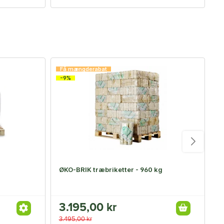
Få mængderabat
F
-9%
-
ØKO-BRIK træbriketter - 960 kg
R
3.195,00 kr
3
3.495,00 kr
3