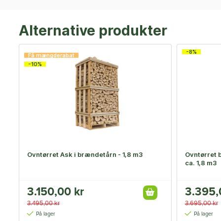
Alternative produkter
-8%
Få mængderabat
-10%
Ovntørret Ask i brændetårn - 1,8 m3
Ovntørret b
ca. 1,8 m3
3.150,00 kr
3.395,
3.495,00 kr
3.695,00 kr
På lager
På lager