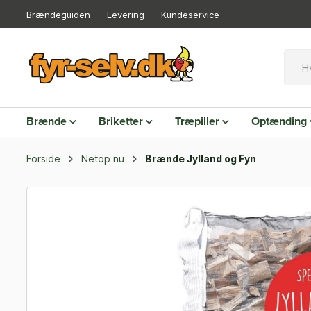
Brændeguiden
Levering
Kundeservice
Brænde
Briketter
Træpiller
Optænding
Forside
Netop nu
Brænde Jylland og Fyn