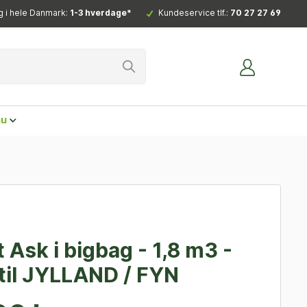
g i hele Danmark:
1-3 hverdage*
Kundeservice tlf.:
70 27 27 69
nu
 Ask i bigbag - 1,8 m3 -
til JYLLAND / FYN