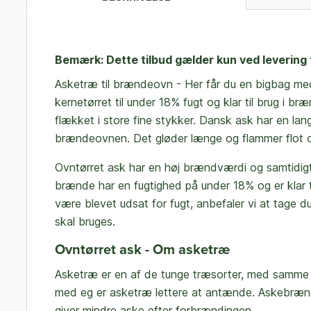
Bemærk: Dette tilbud gælder kun ved levering t
Asketræ til brændeovn - Her får du en bigbag me
kernetørret til under 18% fugt og klar til brug i 
flækket i store fine stykker. Dansk ask har en lang
brændeovnen. Det gløder længe og flammer flot og
Ovntørret ask har en høj brændværdi og samtidigt
brænde har en fugtighed på under 18% og er klar 
være blevet udsat for fugt, anbefaler vi at tage d
skal bruges.
Ovntørret ask - Om asketræ
Asketræ er en af de tunge træsorter, med samm
med eg er asketræ lettere at antænde. Askebrænd
giver mindre aske efter forbrændingen.