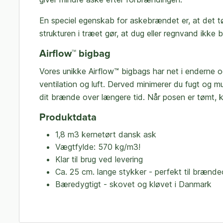
En speciel egenskab for askebrændet er, at det tør
strukturen i træet gør, at dug eller regnvand ikke 
Airflow™ bigbag
Vores unikke Airflow™ bigbags har net i enderne o
ventilation og luft. Derved minimerer du fugt og m
dit brænde over længere tid. Når posen er tømt, k
Produktdata
1,8 m3 kernetørt dansk ask
Vægtfylde: 570 kg/m3!
Klar til brug ved levering
Ca. 25 cm. lange stykker - perfekt til brænd
Bæredygtigt - skovet og kløvet i Danmark