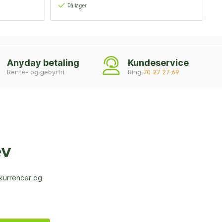
På lager
Anyday betaling
Kundeservice
Rente- og gebyrfri
Ring
70 27 27 69
ev
nkurrencer og