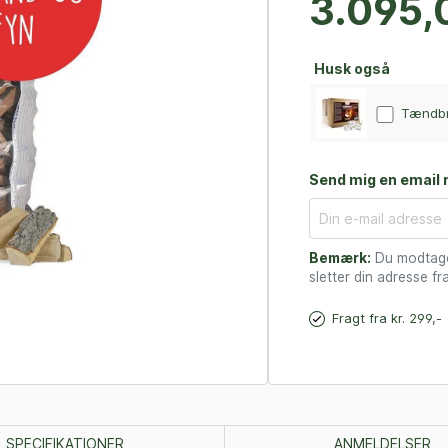
3.095,0
Husk også
Tændbre
Send mig en email n
Bemærk:
Du modtager
sletter din adresse fra
Fragt fra kr. 299,-
SPECIFIKATIONER
ANMELDELSER