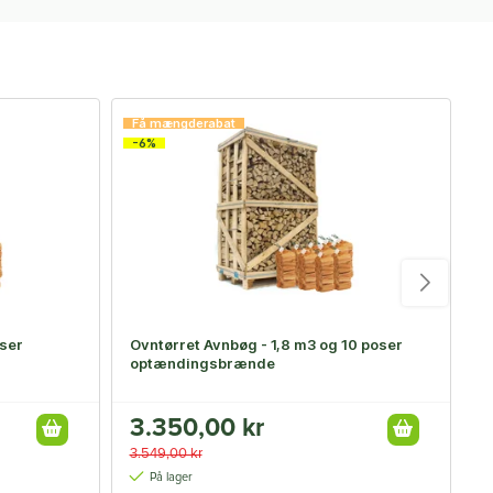
Få mængderabat
F
-6%
oser
Ovntørret Avnbøg - 1,8 m3 og 10 poser
D
optændingsbrænde
2
3.350,00 kr
F
3.549,00 kr
2
På lager