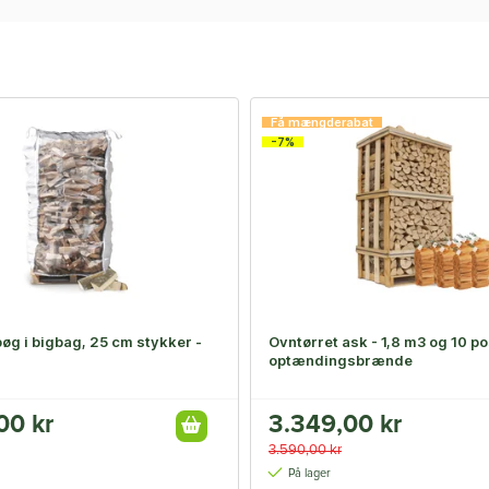
Få mængderabat
-7%
øg i bigbag, 25 cm stykker -
Ovntørret ask - 1,8 m3 og 10 p
optændingsbrænde
00 kr
3.349,00 kr
3.590,00 kr
På lager