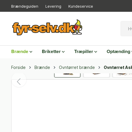
Brændeguiden
Levering
Kundeservice
Brænde
Briketter
Træpiller
Optænding
Forside
Brænde
Ovntørret brænde
Ovntørret As