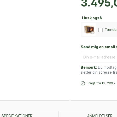
3.495,0
Husk også
Tændbre
Send mig en email n
Bemærk:
Du modtager
sletter din adresse fra
Fragt fra kr. 299,-
SPECIFIKATIONER
ANMELDELSER