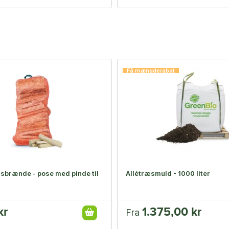
Få mængderabat
brænde - pose med pinde til
Allétræsmuld - 1000 liter
kr
1.375,00 kr
Fra