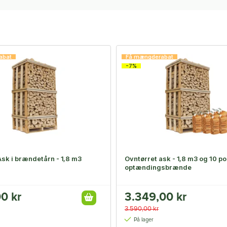
abat
Få mængderabat
-7%
Ask i brændetårn - 1,8 m3
Ovntørret ask - 1,8 m3 og 10 p
optændingsbrænde
0 kr
3.349,00 kr
3.590,00 kr
På lager