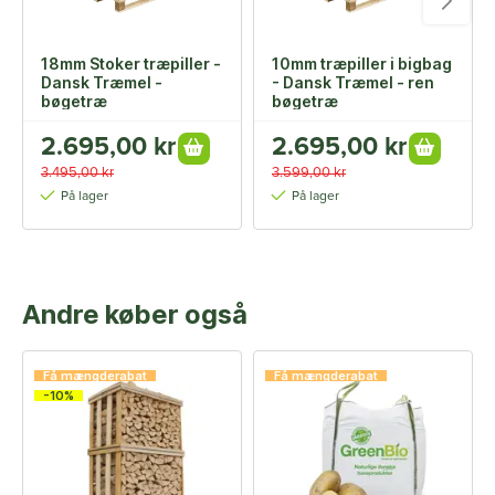
18mm Stoker træpiller -
10mm træpiller i bigbag
Dansk Træmel -
- Dansk Træmel - ren
bøgetræ
bøgetræ
2.695,00 kr
2.695,00 kr
3.495,00 kr
3.599,00 kr
På lager
På lager
Andre køber også
Få mængderabat
Få mængderabat
-10%