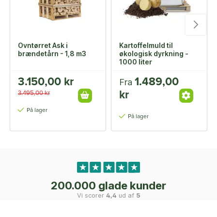
Ovntørret Ask i
Kartoffelmuld til
brændetårn - 1,8 m3
økologisk dyrkning -
1000 liter
3.150,00 kr
1.489,00
Fra
kr
3.495,00 kr
På lager
På lager
200.000 glade kunder
Vi scorer
4,4
ud af
5