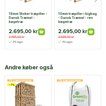
18mm Stoker træpiller -
10mm træpiller i bigbag
Dansk Træmel -
- Dansk Træmel - ren
bøgetræ
bøgetræ
2.695,00 kr
2.695,00 kr
3.495,00 kr
3.599,00 kr
På lager
På lager
Andre køber også
Få mængderabat
Få mængderabat
-7%