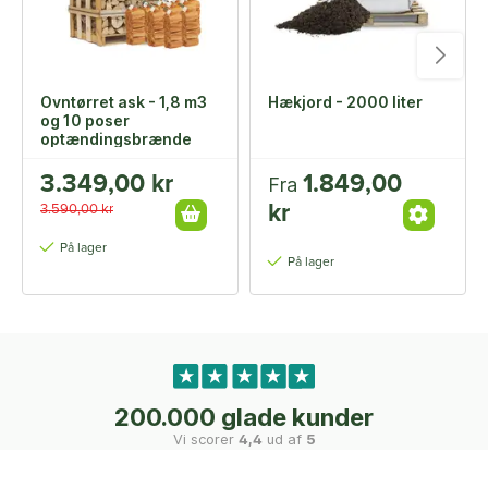
Ovntørret ask - 1,8 m3
Hækjord - 2000 liter
og 10 poser
optændingsbrænde
3.349,00 kr
1.849,00
Fra
kr
3.590,00 kr
På lager
På lager
200.000 glade kunder
Vi scorer
4,4
ud af
5