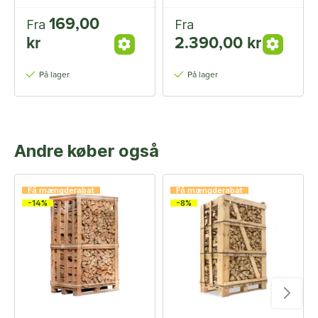
169,00
Fra
Fra
kr
2.390,00 kr
På lager
På lager
Andre køber også
Få mængderabat
Få mængderabat
-14%
-8%