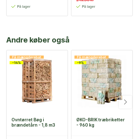
249,00 kr
På lager
På lager
Andre køber også
Få mængderabat
Få mængderabat
-14%
-9%
Ovntørret Bøg i
ØKO-BRIK træbriketter
brændetårn - 1,8 m3
- 960 kg