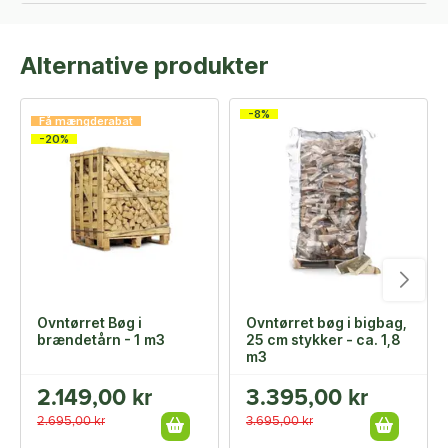
Alternative produkter
-8%
Få mængderabat
-20%
Ovntørret Bøg i
Ovntørret bøg i bigbag,
brændetårn - 1 m3
25 cm stykker - ca. 1,8
m3
2.149,00 kr
3.395,00 kr
2.695,00 kr
3.695,00 kr