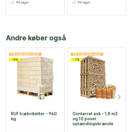
På lager
På lager
Andre køber også
Få mængderabat
Få mængderabat
-3%
-7%
RUF træbriketter - 960
Ovntørret ask - 1,8 m3
kg
og 10 poser
optændingsbrænde