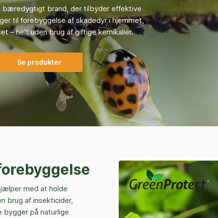
 bæredygtigt brand, der tilbyder effektive
nger til forebyggelse af skadedyr i hjemmet,
t – helt uden brug af giftige kemikalier.
Se produkter
forebyggelse
hjælper med at holde
brug af insekticider,
ne bygger på naturlige