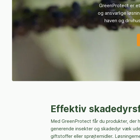
GreenProtect er et
og ansvarlige løsni
haven og drivhuse
Effektiv skadedyrs
Med GreenProtect får du produkter, der 
generende insekter og skadedyr væk uden 
giftstoffer eller sprøjtemidler. Løsninger