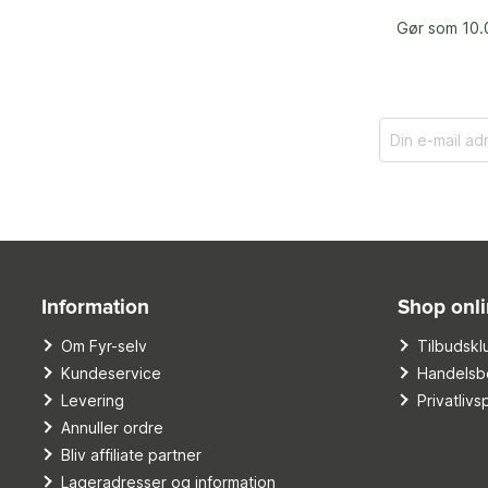
Gør som 10.0
Information
Shop onl
Om Fyr-selv
Tilbudskl
Kundeservice
Handelsbe
Levering
Privatlivsp
Annuller ordre
Bliv affiliate partner
Lageradresser og information