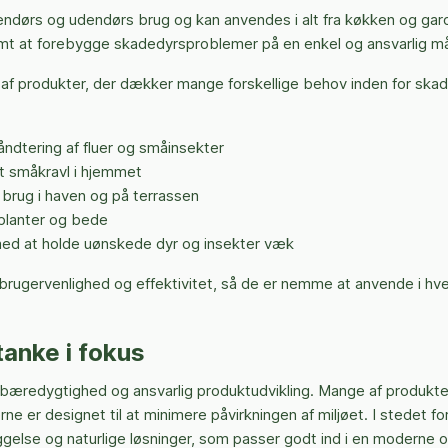
ndørs og udendørs brug og kan anvendes i alt fra køkken og garde
mt at forebygge skadedyrsproblemer på en enkel og ansvarlig 
 af produkter, der dækker mange forskellige behov inden for sk
håndtering af fluer og småinsekter
t småkravl i hjemmet
 brug i haven og på terrassen
 planter og bede
med at holde uønskede dyr og insekter væk
brugervenlighed og effektivitet, så de er nemme at anvende i h
anke i fokus
æredygtighed og ansvarlig produktudvikling. Mange af produkter
rne er designet til at minimere påvirkningen af miljøet. I stede
se og naturlige løsninger, som passer godt ind i en moderne og m