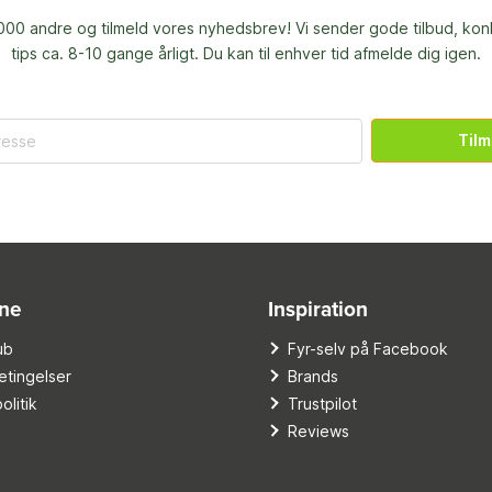
00 andre og tilmeld vores nyhedsbrev! Vi sender gode tilbud, ko
tips ca. 8-10 gange årligt. Du kan til enhver tid afmelde dig igen.
Tilm
ine
Inspiration
ub
Fyr-selv på Facebook
tingelser
Brands
olitik
Trustpilot
Reviews