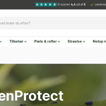
Vi scorer
4,4
ud af
5
Leverin
Tilbehør
Pæle & rafter
Strøelse
Netop 
enProtect