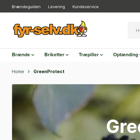
Brændeguiden
Levering
Kundeservice
Brænde
Briketter
Træpiller
Optænding
Home
GreenProtect
Gre