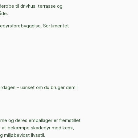
robe til drivhus, terrasse og
måde.
adedyrsforebyggelse. Sortimentet
verdagen – uanset om du bruger dem i
ne og deres emballager er fremstillet
t for at bekæmpe skadedyr med kemi,
iljøbevidst livsstil.