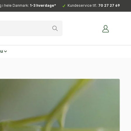
g i hele Danmark:
1-3 hverdage*
Kundeservice tlf.:
70 27 27 69
nu