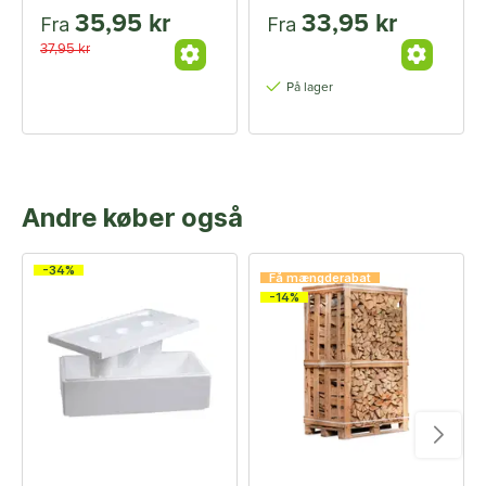
35,95 kr
33,95 kr
Fra
Fra
37,95 kr
På lager
Andre køber også
-34%
Få mængderabat
-14%