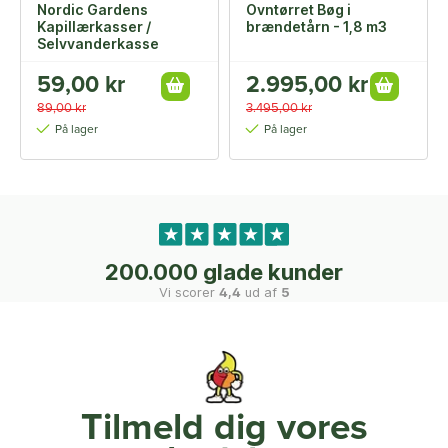
Nordic Gardens
Ovntørret Bøg i
Kapillærkasser /
brændetårn - 1,8 m3
Selvvanderkasse
59,00 kr
2.995,00 kr
89,00 kr
3.495,00 kr
På lager
På lager
200.000 glade kunder
Vi scorer
4,4
ud af
5
Tilmeld dig vores