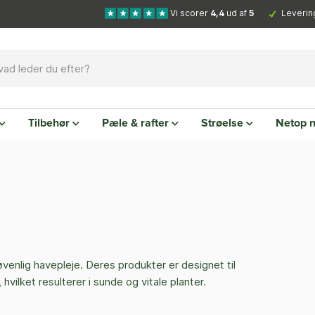
Vi scorer
4,4
ud af
5
Leverin
Tilbehør
Pæle & rafter
Strøelse
Netop 
øvenlig havepleje. Deres produkter er designet til
vilket resulterer i sunde og vitale planter.