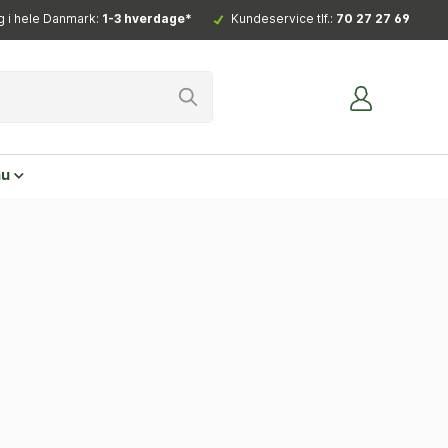
g i hele Danmark:
1-3 hverdage*
Kundeservice tlf.:
70 27 27 69
nu