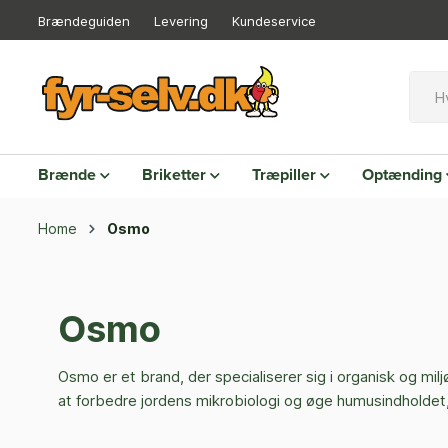
Brændeguiden
Levering
Kundeservice
Brænde
Briketter
Træpiller
Optænding
Home
Osmo
Osmo
Osmo er et brand, der specialiserer sig i organisk og milj
at forbedre jordens mikrobiologi og øge humusindholdet, h