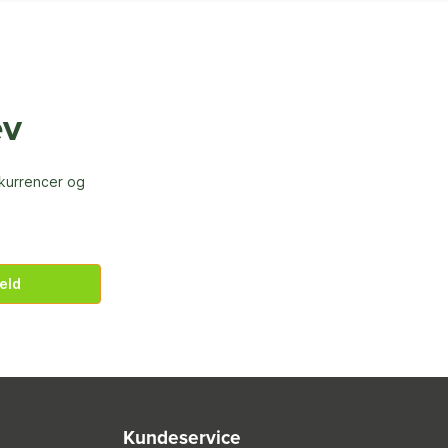
ev
nkurrencer og
eld
Kundeservice