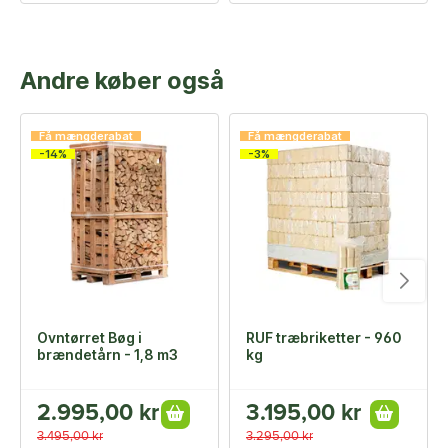
Andre køber også
Få mængderabat
Få mængderabat
-14%
-3%
Ovntørret Bøg i
RUF træbriketter - 960
brændetårn - 1,8 m3
kg
2.995,00 kr
3.195,00 kr
3.495,00 kr
3.295,00 kr