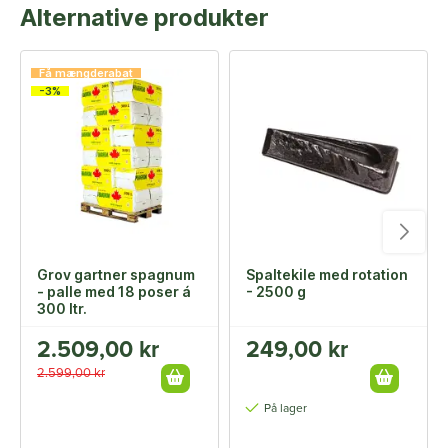
Alternative produkter
Få mængderabat
-3%
Grov gartner spagnum
Spaltekile med rotation
- palle med 18 poser á
- 2500 g
300 ltr.
2.509,00 kr
249,00 kr
2.599,00 kr
På lager