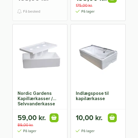
175,00 kr.
Få besked
På lager
Nordic Gardens
Indlægspose til
Kapillærkasser /
kapilærkasse
Selvvanderkasse
59,00 kr.
10,00 kr.
89,00 kr.
På lager
På lager