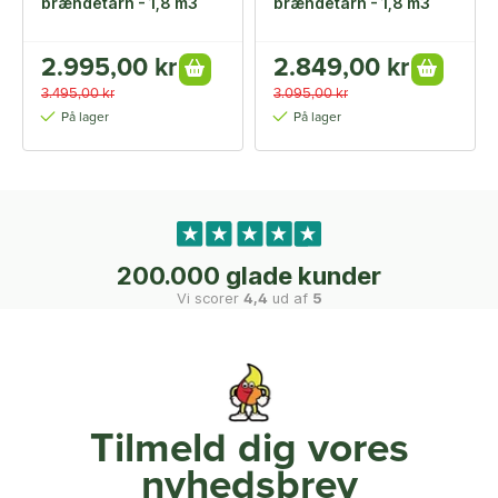
brændetårn - 1,8 m3
brændetårn - 1,8 m3
2.995,00 kr
2.849,00 kr
3.495,00 kr
3.095,00 kr
På lager
På lager
200.000 glade kunder
Vi scorer
4,4
ud af
5
Tilmeld dig vores
nyhedsbrev