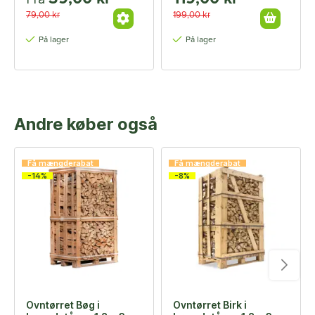
79,00 kr
199,00 kr
På lager
På lager
Andre køber også
Få mængderabat
Få mængderabat
-14%
-8%
Ovntørret Bøg i
Ovntørret Birk i