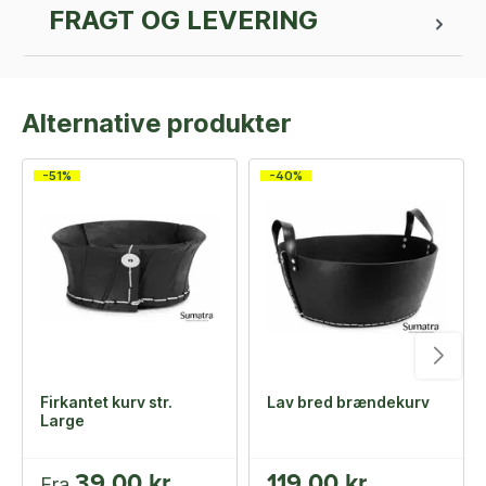
FRAGT OG LEVERING
Alternative produkter
-51%
-40%
Firkantet kurv str.
Lav bred brændekurv
Large
39,00 kr
119,00 kr
Fra