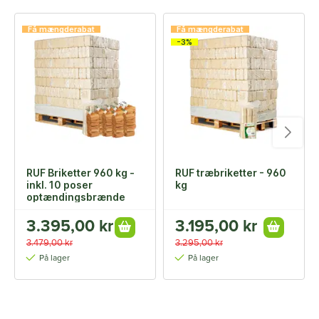
Få mængderabat
Få mængderabat
-3%
RUF Briketter 960 kg -
RUF træbriketter - 960
inkl. 10 poser
kg
optændingsbrænde
3.395,00 kr
3.195,00 kr
3.479,00 kr
3.295,00 kr
På lager
På lager