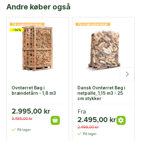
Andre køber også
Få mængderabat
Få mængderabat
-14%
Ovntørret Bøg i
Dansk Ovntørret Bøg i
brændetårn - 1,8 m3
netpalle, 1,15 m3 - 25
cm stykker
2.995,00 kr
Fra
2.495,00 kr
3.495,00 kr
2.499,00 kr
På lager
På lager